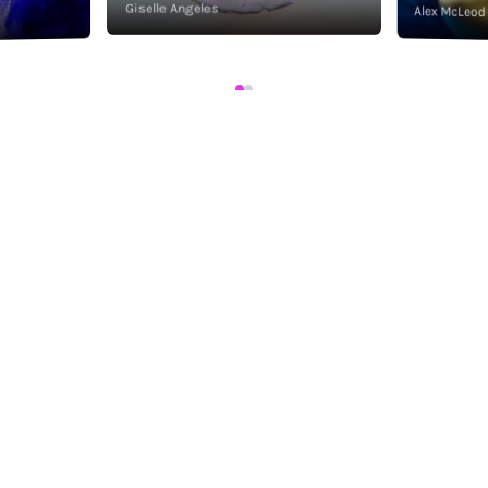
Giselle Angeles
Alex McLeod