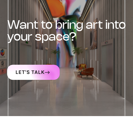
want to bring art into
your space?
LET'S TALK