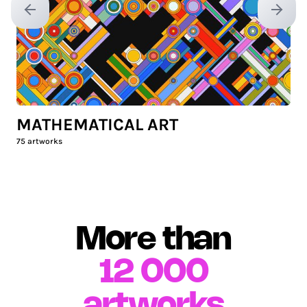
Previous slide
Next sl
MATHEMATICAL ART
75
artworks
More than
12 000
artworks