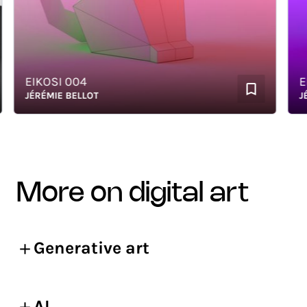
EIKOSI 004
EIKO
JÉRÉMIE BELLOT
JÉRÉ
more on digital art
Generative art
AI