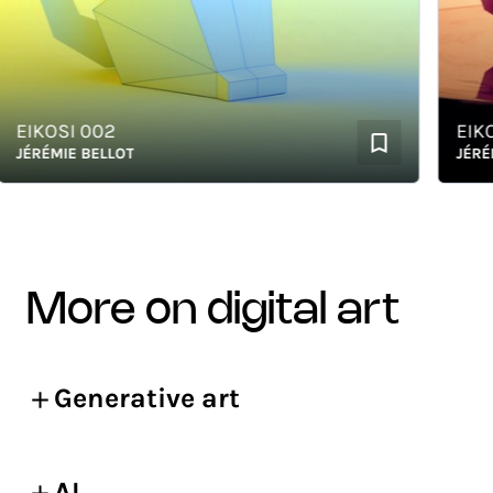
IKOSI 002
EIKOSI
ÉRÉMIE BELLOT
JÉRÉMIE
more on digital art
Generative art
AI