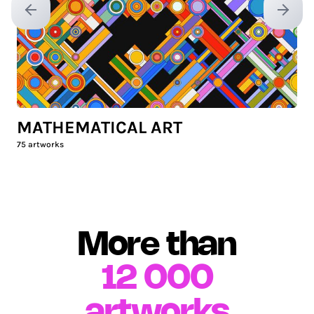
Previous slide
Next sl
MATHEMATICAL ART
75
artworks
More than
12 000
artworks