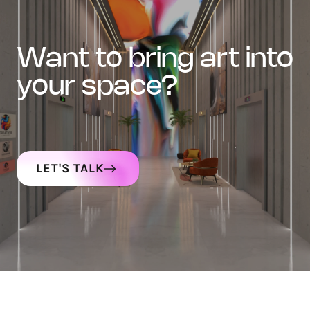
want to bring art into
your space?
LET'S TALK