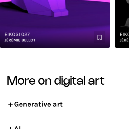
EIKOSI 027
EIKOSI
ÉRÉMIE BELLOT
JÉRÉMIE
more on digital art
Generative art
AI