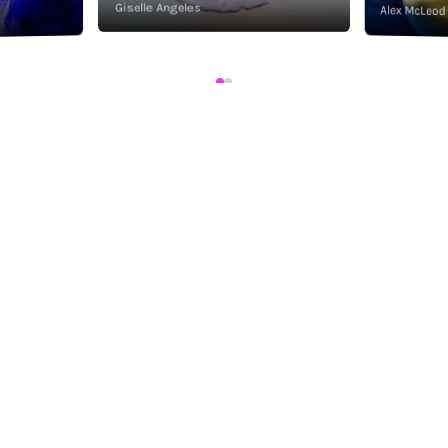
Giselle Angeles
Alex McLeod