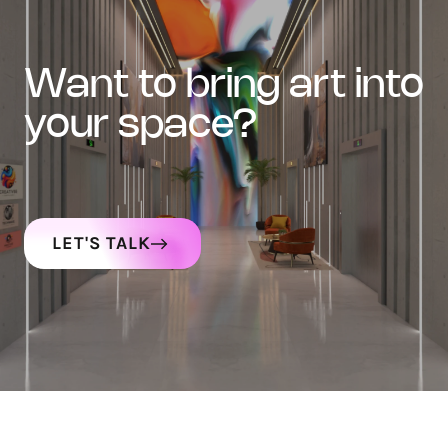
want to bring art into
your space?
LET'S TALK