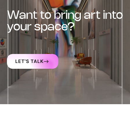
want to bring art into
your space?
LET'S TALK