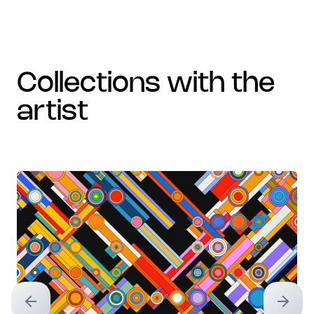
collections with the
artist
Previous slide
Next sl