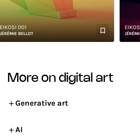
KOSI 001
EIKOSI 0
ÉMIE BELLOT
JÉRÉMIE B
more on digital art
Generative art
AI