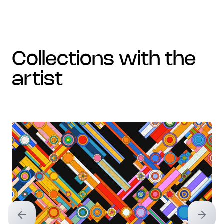
collections with the
artist
Previous slide
Next sl