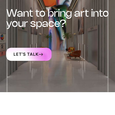
want to bring art into
your space?
LET'S TALK