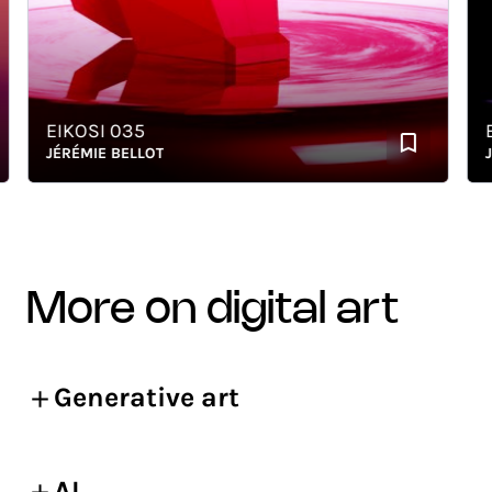
EIKOSI 035
EIK
JÉRÉMIE BELLOT
JÉRÉ
more on digital art
Generative art
AI