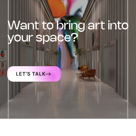
want to bring art into
your space?
LET'S TALK