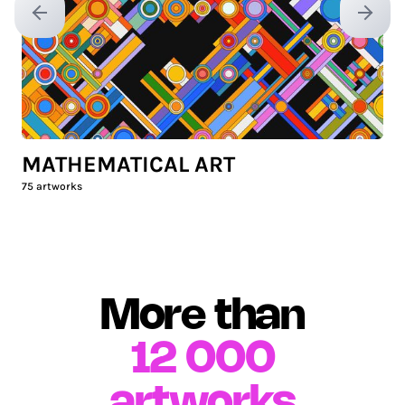
Previous slide
Next sl
MATHEMATICAL ART
75
artworks
More than
12 000
artworks