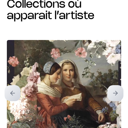
collections où
apparait l’artiste
Previous slide
Next sl