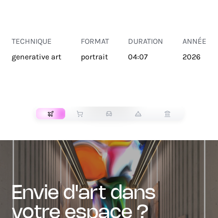
TECHNIQUE
FORMAT
DURATION
ANNÉE
generative art
portrait
04:07
2026
TRANSPORT
envie d'art dans
votre espace ?