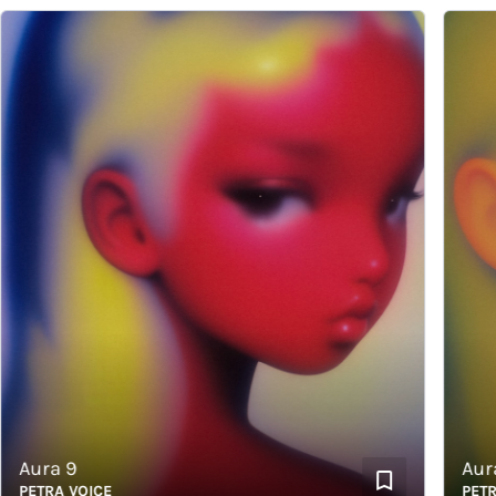
ura 9
Aura 2
ETRA VOICE
PETRA V