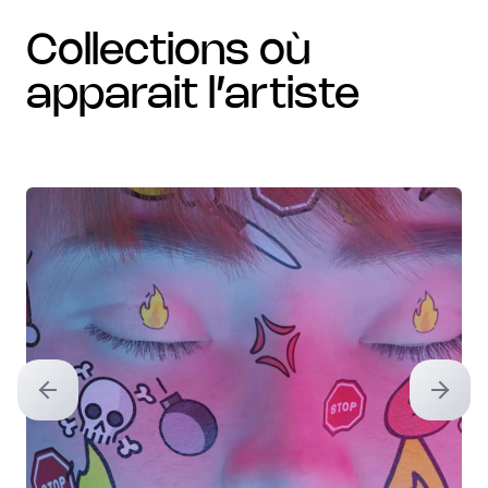
collections où
apparait l’artiste
Previous slide
Next sl