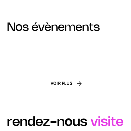
100 FEMMES DE CULTURE
nos évènements
VISA AU LOUVRE
Award
Concert
VOIR PLUS
rendez-nous
visite