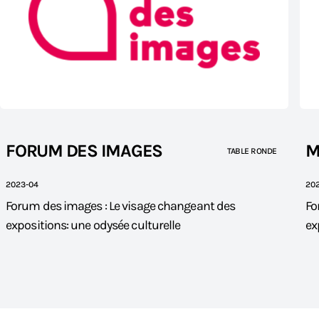
FORUM DES IMAGES
M
TABLE RONDE
2023-04
20
Forum des images : Le visage changeant des
Fo
expositions: une odysée culturelle
ex