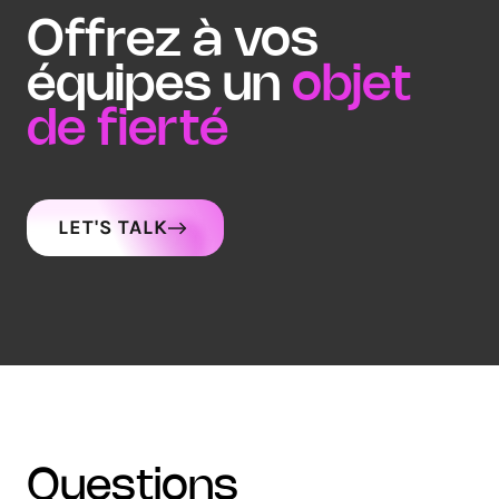
Offrez à vos
équipes un
objet
de fierté
LET'S TALK
questions