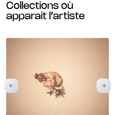
collections où
apparait l’artiste
Previous slide
Next sl