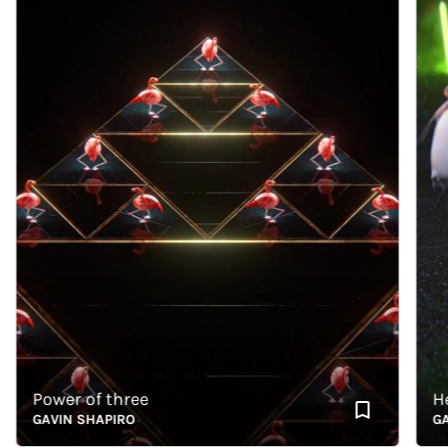
Power of three
Here
GAVIN SHAPIRO
GAVIN