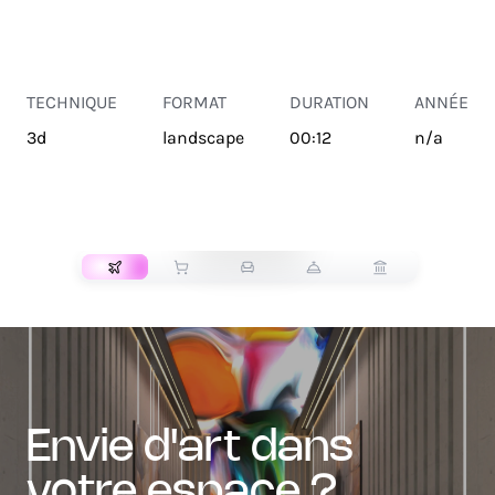
TECHNIQUE
FORMAT
DURATION
ANNÉE
3d
landscape
00:12
n/a
TRANSPORT
envie d'art dans
votre espace ?