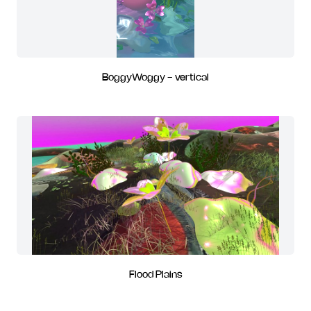
BoggyWoggy - vertical
Flood Plains