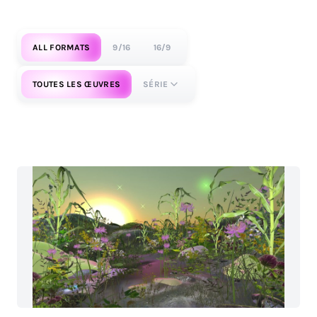
ALL FORMATS
9/16
16/9
TOUTES LES ŒUVRES
SÉRIE