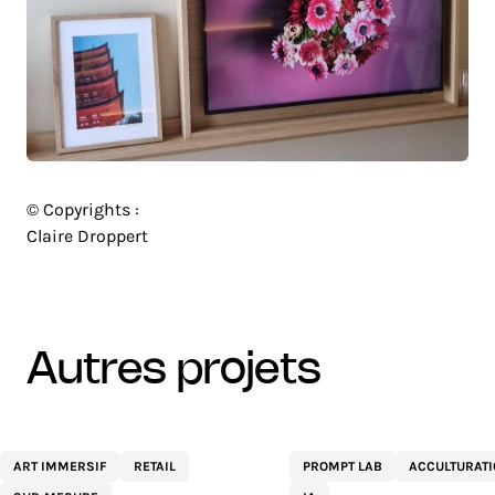
© Copyrights :
Claire Droppert
autres projets
CENTRE
NETEXPLO
ART IMMERSIF
RETAIL
PROMPT LAB
ACCULTURAT
COMMERCIAL ST