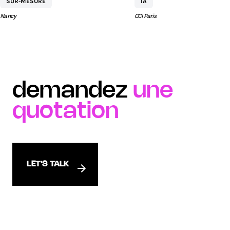
SUR-MESURE
IA
SÉBASTIEN BY AEW
Nancy
CCI Paris
demandez
une
quotation
LET'S TALK