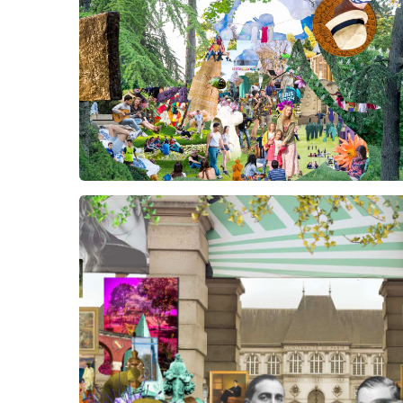
la fois l’héritage, les valeurs fondatrices et la
capacité de la Cité à se réinventer, affirmant son
rôle de carrefour international de cultures, de
savoirs et d’engagements.