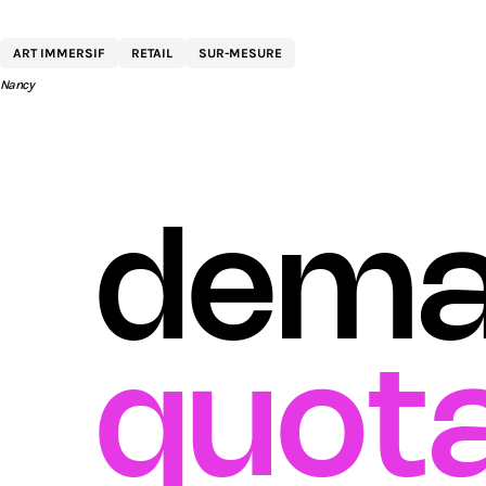
CENTRE COMMERCIAL ST SÉBASTIEN 
ART IMMERSIF
RETAIL
SUR-MESURE
AEW
Nancy
dema
quota