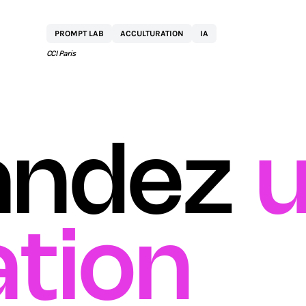
BY
NETEXPLO
PROMPT LAB
ACCULTURATION
IA
CCI Paris
ndez
u
tion