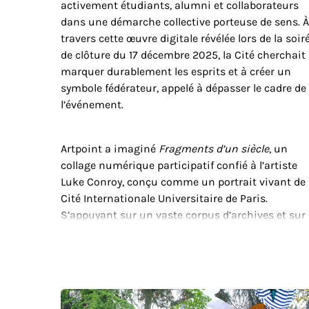
activement étudiants, alumni et collaborateurs
dans une démarche collective porteuse de sens. À
travers cette œuvre digitale révélée lors de la soir
de clôture du 17 décembre 2025, la Cité cherchait
marquer durablement les esprits et à créer un
symbole fédérateur, appelé à dépasser le cadre de
l’événement.
Artpoint a imaginé
Fragments d’un siècle
, un
collage numérique participatif confié à l’artiste
Luke Conroy, conçu comme un portrait vivant de 
Cité Internationale Universitaire de Paris.
S’appuyant sur un vaste corpus d’archives et sur
les contributions de sa communauté, l’œuvre
articule mémoire institutionnelle, diversité
humaine et projection vers l’avenir au sein d’un
récit visuel sensible et cohérent. Révélée lors de l
soirée de clôture, cette création collective incarne