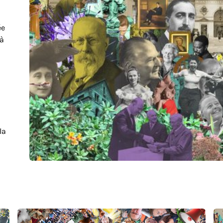
ée
 à
la
a
 à