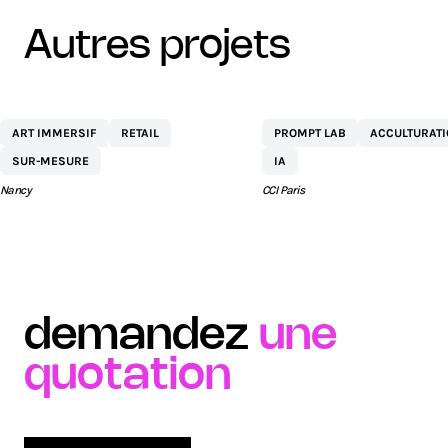
autres projets
CENTRE
NETEXPLO
ART IMMERSIF
RETAIL
PROMPT LAB
ACCULTURAT
COMMERCIAL ST
SUR-MESURE
IA
SÉBASTIEN BY AEW
Nancy
CCI Paris
demandez
une
quotation