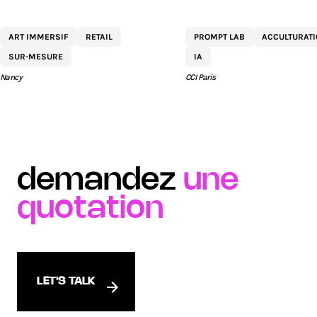
CENTRE
NETEXPLO
ART IMMERSIF
RETAIL
PROMPT LAB
ACCULTURAT
COMMERCIAL ST
SUR-MESURE
IA
SÉBASTIEN BY AEW
Nancy
CCI Paris
demandez
une
quotation
LET'S TALK