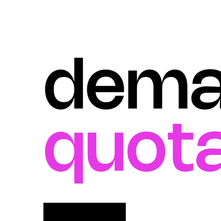
dema
quota