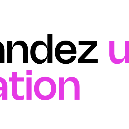
ndez
u
tion