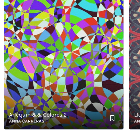
Arlequín && Colores 2
Llaçad
ANNA CARRERAS
ANNA 