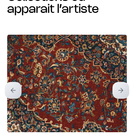
apparait l’artiste
Previous slide
Next sl