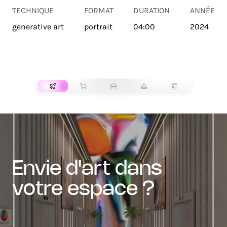
TECHNIQUE
FORMAT
DURATION
ANNÉE
generative art
portrait
04:00
2024
TRANSPORT
envie d'art dans
votre espace ?