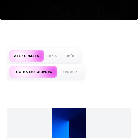
ALL FORMATS
9/16
16/9
TOUTES LES ŒUVRES
SÉRIE