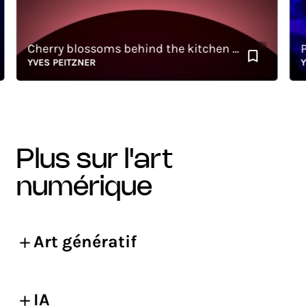
Cherry blossoms behind the kitchen window
Parti
YVES PEITZNER
YVES
plus sur l'art
numérique
Art génératif
IA