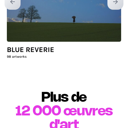
Previous slide
Next sl
BLUE REVERIE
98
artworks
Plus de
12 000
œuvres
d'art