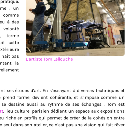
pratique.
ême : un
ue comme
ieu à des
a volonté
”, terme
it cette
xtérieure
e naît pas
L’artiste Tom Lellouche
ntant, la
ellement
nt ses études d’art. En s’essayant à diverses techniques et
ue prend forme, devient cohérente, et s’impose comme un
 se dessine aussi au rythme de ses échanges : Tom est
at
, lieu culturel parisien dédiant un espace aux expositions
eu riche en profils qui permet de créer de la cohésion entre
ste seul dans son atelier, ce n’est pas une vision qui fait rêver