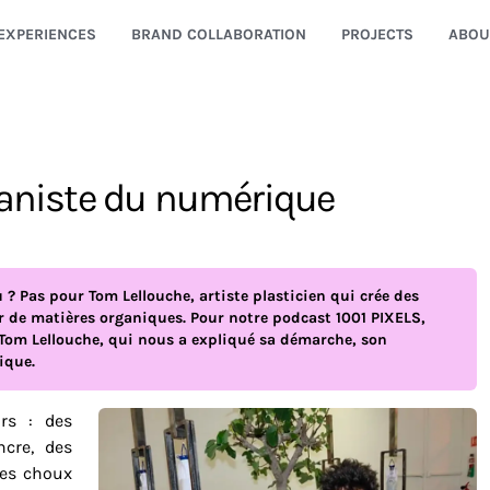
EXPERIENCES
BRAND COLLABORATION
PROJECTS
ABOU
taniste du numérique
ou ? Pas pour Tom Lellouche, artiste plasticien qui crée des
ir de matières organiques. Pour notre podcast 1001 PIXELS,
Tom Lellouche, qui nous a expliqué sa démarche, son
ique.
rs : des
ncre, des
les choux