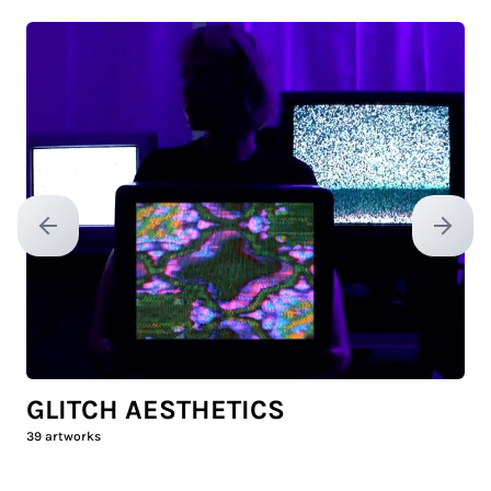
Previous slide
Next sl
GLITCH AESTHETICS
39
artworks