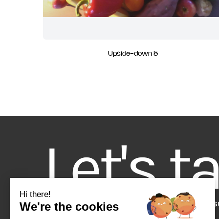
Upside-down 5
Let's t
ART SUR ÉCRAN
EXPÉRIENCES ARTISTIQUES
ŒUVRES S