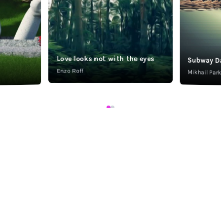
Love looks not with the eyes
Subway D
Enzo Roff
Mikhail Pa