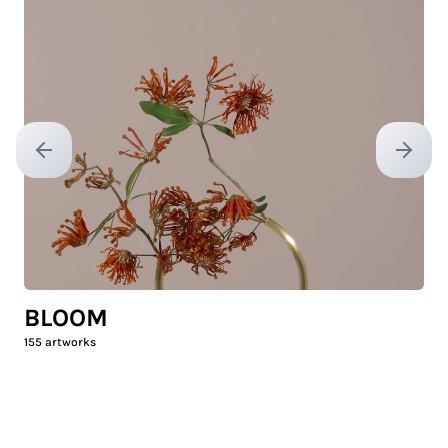
Previous slide
Next sl
BLOOM
155
artworks