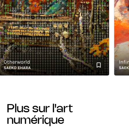
therworld
Infinit
AEKO EHARA
SAEKO 
plus sur l'art
numérique