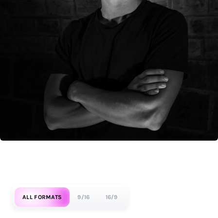
ALL FORMATS
9/16
16/9