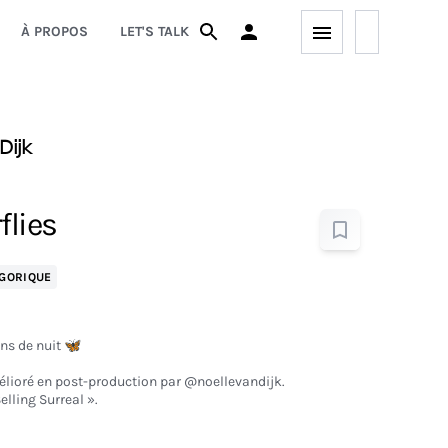
À PROPOS
LET'S TALK
Dijk
flies
GORIQUE
ns de nuit 🦋
mélioré en post-production par @noellevandijk.
Selling Surreal ».