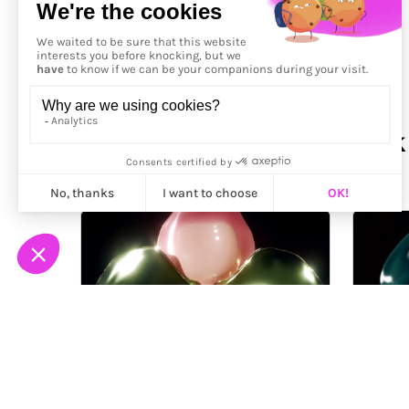
Précédent
More from
Noëlle van Dijk