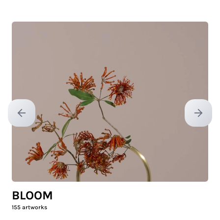
Previous slide
Next sl
BLOOM
155
artworks