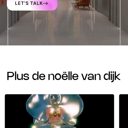
LET'S TALK
plus de noëlle van dijk