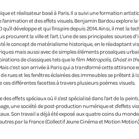
e et réalisateur basé à Paris. Il a suivi une formation artistiq
'animation et des effets visuels. Benjamin Bardou explore la vi
il développe et qui l'inspire depuis 2014. Ainsi, il met la te
 procurent la ville et l'art. L’une de ses principales sources d
 le concept de matérialisme historique, en le réadaptant vis
oriques mais aussi avec de simples éléments prosaïques urbains
pirations de classiques tels que le film
Metropolis
,
Ghost in th
 c’est son arrivée à Paris qui a transformé cette attirance en
e de rues et les fenêtres éclairées des immeubles se prêtent à la 
re ces différentes facettes à travers plusieurs poèmes visuels.
rie des effets spéciaux où il s'est spécialisé dans l'art de la pe
e, une société de post-production numérique et d'effets visuels
caux. Son travail a déjà été exposé aux quatre coins du monde,
res par la France (Collectif Jeune Cinéma et Motion Motion) e