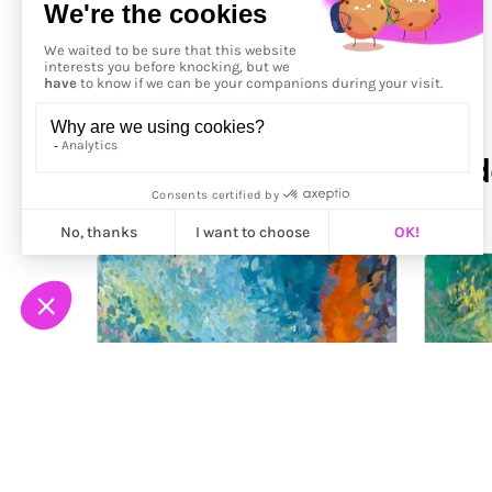
Précédent
More from
Benjamin Bar