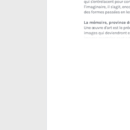
qui s'entrelacent pour co
l'imaginaire, il s'agit, enc
des formes passées en les
La mémoire, province de
Une œuvre d'art est le préc
images qui deviendront en
images mentales sont age
mouvements, l'un tourné ve
un espace latent. Ici, l'
restaurer la mémoire d'une
où Bonnard, Monet et Van 
mais comme des potentiali
pourrait advenir. Dans ce
une réminiscence d'œuvres
exposition
est né de ce d