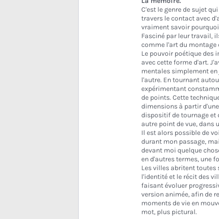
La mémoire.
C'est le genre de sujet q
travers le contact avec d'
vraiment savoir pourquoi.
Fasciné par leur travail, 
comme l'art du montage 
Le pouvoir poétique des 
avec cette forme d'art. J'
mentales simplement en j
l'autre. En tournant autou
expérimentant constammen
de points. Cette techniqu
dimensions à partir d'une 
dispositif de tournage et d
autre point de vue, dans 
Il est alors possible de v
durant mon passage, mais 
devant moi quelque chose
en d'autres termes, une f
Les villes abritent toutes
l'identité et le récit des v
faisant évoluer progress
version animée, afin de 
moments de vie en mouveme
mot, plus pictural.