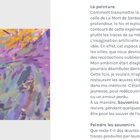
La peinture.
Comment transmettre la m
celle de La Mort de Sard
profondeur, le hic et nunc
contours de cette expérie
plutôt les traces de sa m
L'imagination artificielle
idée. En effet, cet espac
les villes, que nous devri
des recollections oubliée
Mon ambition était d'expl
pourrais déambuler dans l
Cette fois, je voulais m'
restaurant les œuvres ell
dans ma mémoire. C'était
jeunesse, pour redécouvr
ou un amour perdu.
À sa manière,
Souvenirs 
revivre, pendant quelque
être pour les sauver de l'o
Peindre les souvenirs
Que reste-t-il des œuvres 
traces produites par leu