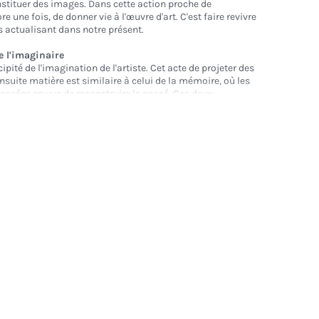
nstituer des images. Dans cette action proche de
ore une fois, de donner vie à l'œuvre d'art. C'est faire revivre
 actualisant dans notre présent.
 l'imaginaire
ipité de l'imagination de l'artiste. Cet acte de projeter des
suite matière est similaire à celui de la mémoire, où les
ncées en vue de reconstruire le passé. Ces deux
rs l'avenir et l'autre vers le passé, se rencontrent dans
imagination artificielle agit comme une machine pour
 expérience esthétique. Elle devient une toile universelle
Gogh coexistent, non pas en tant que figures du passé,
tés, des échos de ce qui aurait pu être et de ce qui
t espace imaginaire, la couleur sert de détonateur pour
 parfois vues, parfois rêvées.
Souvenirs d'une
ésir fou d'un peintre : peindre des souvenirs.