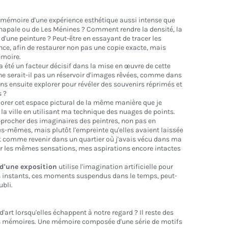
émoire d'une expérience esthétique aussi intense que
anapale ou de Les Ménines ? Comment rendre la densité, la
 d'une peinture ? Peut-être en essayant de tracer les
nce, afin de restaurer non pas une copie exacte, mais
émoire.
 a été un facteur décisif dans la mise en œuvre de cette
e ne serait-il pas un réservoir d'images rêvées, comme dans
ons ensuite explorer pour révéler des souvenirs réprimés et
s ?
orer cet espace pictural de la même manière que je
a ville en utilisant ma technique des nuages de points.
approcher des imaginaires des peintres, non pas en
es-mêmes, mais plutôt l'empreinte qu'elles avaient laissée
 comme revenir dans un quartier où j'avais vécu dans ma
ir les mêmes sensations, mes aspirations encore intactes
d'une exposition
utilise l'imagination artificielle pour
s instants, ces moments suspendus dans le temps, peut-
ubli.
d'art lorsqu'elles échappent à notre regard ? Il reste des
rs mémoires. Une mémoire composée d'une série de motifs