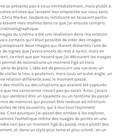
ui ne se présente pas à vous immédiatement, mais plutôt à
autres artistes qui laissent leur empreinte sur vous sans
 Chris Marker, Godard ou Hitchcock en faisaient partie.
ils étaient mes maîtres dans ce que j'ai ensuite compris
cinématographique.
images du cinéma a été une révélation dans ma relation
avais compris qu'il était possible de créer des images
uxtaposant deux images qui étaient distantes l'une de
r de signes que j'avais encore du mal à saisir, mais en
t, ce n'est que par hasard que j'ai découvert les nuages
e permet de reconstruire un moment figé en trois
série de plans. L'idée est de parcourir une rue avec un
e visiter le lieu, a posteriori, mais sous un autre angle, un
une relation différente avec le moment passé.
oir des motifs ou des situations qui avaient été capturés
que ma conscience n'avait pas pu saisir. Ainsi, j'avais
 qui semblait être un squelette ou un fantôme du passé -
orme de mémoire qui pouvait être revécue ad infinitum.
 sortes de tels souvenirs, qui à leur tour façonnent
illes. C'est pourquoi j'ai passé des années à les explorer,
ivement l'esthétique même des nuages de points en une
rendre non pas un moment figé du passé, mais plutôt des
nt, et, dans un style plus terne et plus coloré : en un