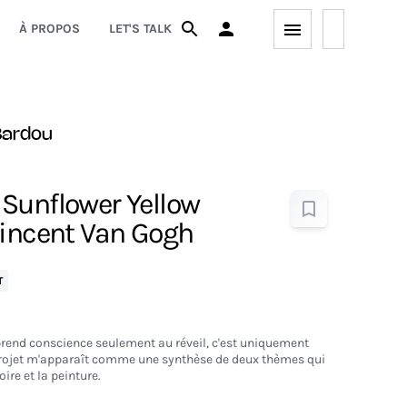
À PROPOS
LET'S TALK
Bardou
Sunflower Yellow
Vincent Van Gogh
T
end conscience seulement au réveil, c'est uniquement
projet m'apparaît comme une synthèse de deux thèmes qui
re et la peinture.