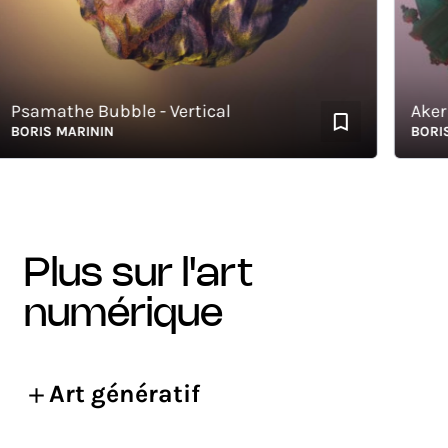
samathe Bubble - Vertical
Aker Re
ORIS MARININ
BORIS M
plus sur l'art
numérique
Art génératif