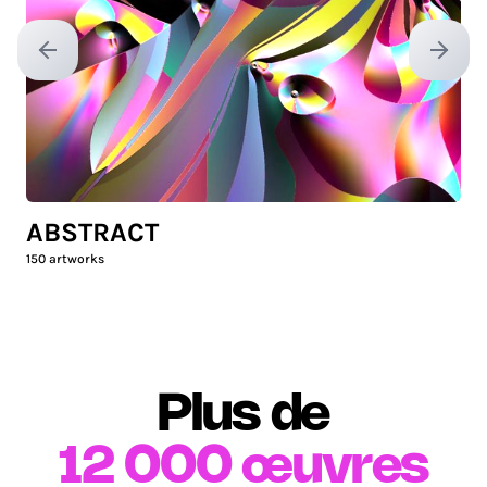
Previous slide
Next sl
ABSTRACT
150
artworks
Plus de
12 000
œuvres