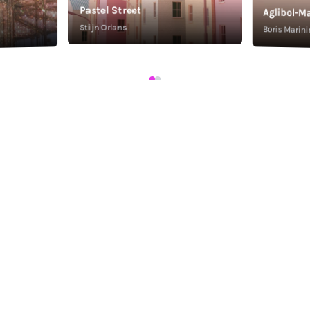
Pastel Street
Aglibol-Ma
Stijn Orlans
Boris Marini