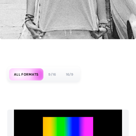
ALL FORMATS
9/16
16/9