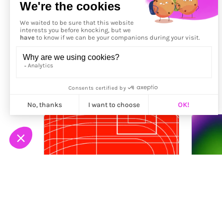
Précédent
More from
ilithya