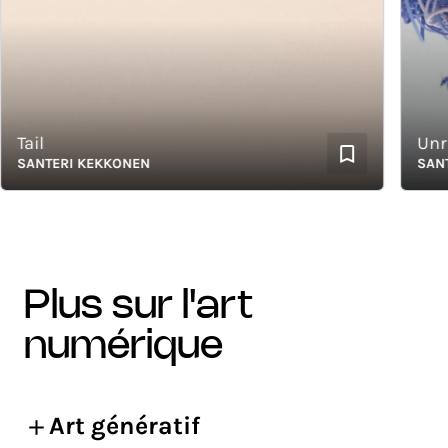
ail
Unrave
SANTERI KEKKONEN
SANTER
plus sur l'art
numérique
Art génératif