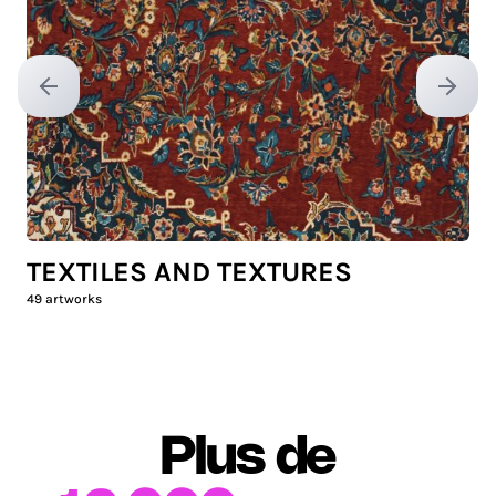
Previous slide
Next sl
TEXTILES AND TEXTURES
49
artworks
Plus de