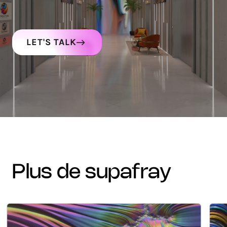
LET'S TALK
plus de supafray