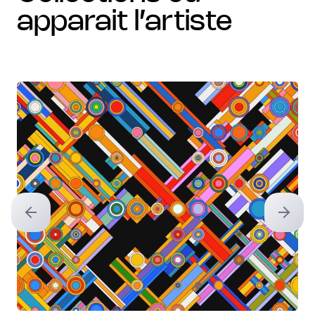
apparait l’artiste
Previous slide
Next sl