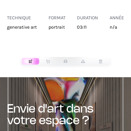
TECHNIQUE
FORMAT
DURATION
ANNÉE
generative art
portrait
03:11
n/a
TRANSPORT
envie d'art dans
votre espace ?