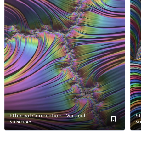
Ethereal Connection - Vertical
Stryp
SUPAFRAY
SUPAF