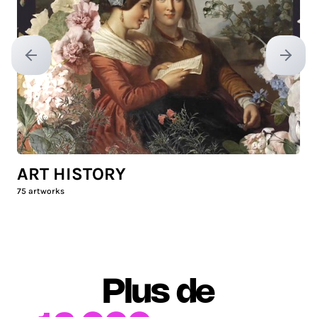
Previous slide
Next sl
ART HISTORY
75
artworks
Plus de