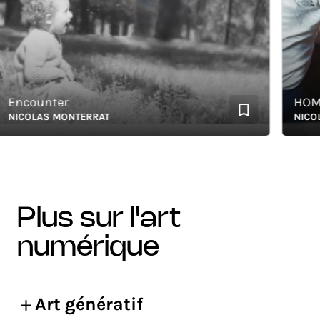
ncounter
HOMME L
ICOLAS MONTERRAT
NICOLAS
plus sur l'art
numérique
Art génératif