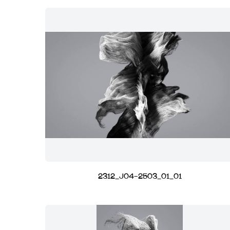
2312_J04-2503_01_01