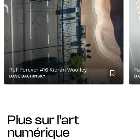
Roll Forever #16 Kieran Woolley
Fakie
DAVE BACHINSKY
DAVE 
plus sur l'art
numérique