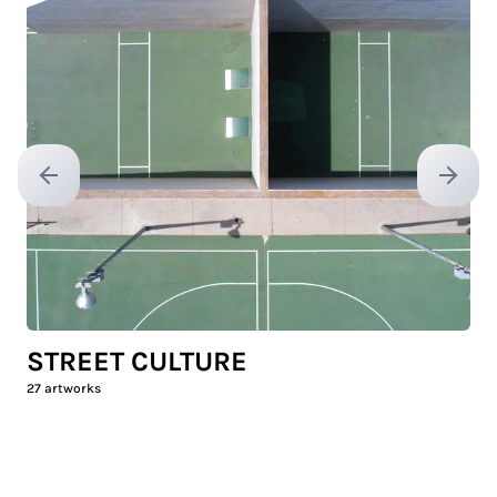
Previous slide
Next sl
STREET CULTURE
27
artworks