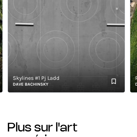
Skylines #1 Pj Ladd
Rol
DAVE BACHINSKY
DAV
plus sur l'art