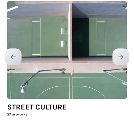
Previous slide
Next sl
STREET CULTURE
27
artworks