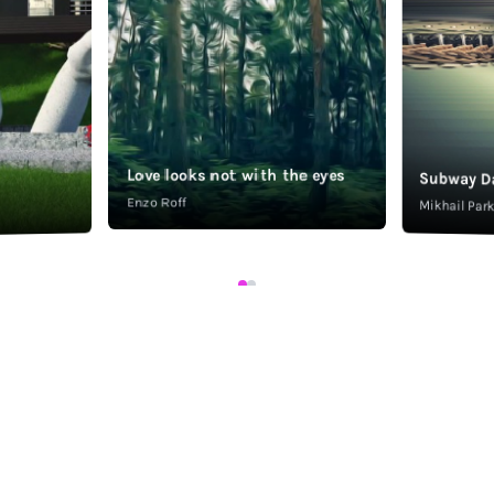
Love looks not with the eyes
Subway D
Enzo Roff
Mikhail Pa