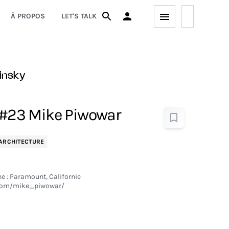
À PROPOS
LET'S TALK
insky
r #23 Mike Piwowar
ARCHITECTURE
e : Paramount, Californie
.com/mike_piwowar/