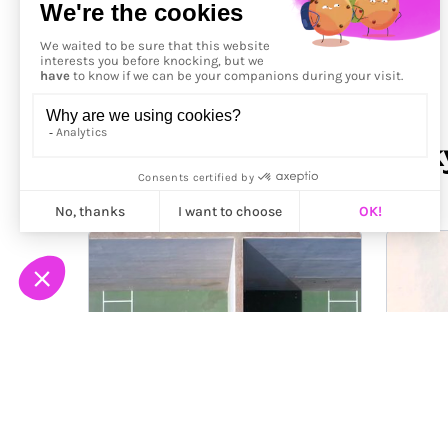
Précédent
More from
Dave Bachinsk