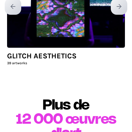
Previous slide
Next sl
GLITCH AESTHETICS
39
artworks
Plus de
12 000
œuvres