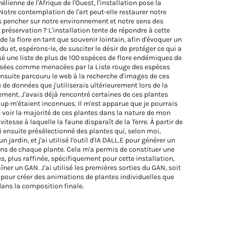
élienne de l'Afrique de l'Ouest, l'installation pose la
otre contemplation de l'art peut-elle restaurer notre
s pencher sur notre environnement et notre sens des
préservation ? L'installation tente de répondre à cette
de la flore en tant que souvenir lointain, afin d'évoquer un
du et, espérons-le, de susciter le désir de protéger ce qui a
ssé une liste de plus de 100 espèces de flore endémiques de
assées comme menacées par la Liste rouge des espèces
ensuite parcouru le web à la recherche d'images de ces
 de données que j'utiliserais ultérieurement lors de la
ment. J'avais déjà rencontré certaines de ces plantes
p m'étaient inconnues. Il m'est apparue que je pourrais
e voir la majorité de ces plantes dans la nature de mon
itesse à laquelle la faune disparaît de la Terre. À partir de
i ensuite présélectionné des plantes qui, selon moi,
n jardin, et j'ai utilisé l'outil d'IA DALL.E pour générer un
ns de chaque plante. Cela m'a permis de constituer une
 plus raffinée, spécifiquement pour cette installation,
aîner un GAN. J'ai utilisé les premières sorties du GAN, soit
pour créer des animations de plantes individuelles que
dans la composition finale.