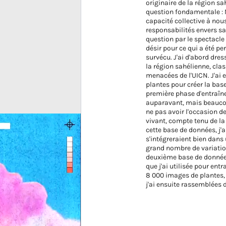
originaire de la région sah
question fondamentale : N
capacité collective à nou
responsabilités envers sa 
question par le spectacle 
désir pour ce qui a été per
survécu. J'ai d'abord dre
la région sahélienne, cl
menacées de l'UICN. J'ai 
plantes pour créer la base
première phase d'entraîne
auparavant, mais beaucou
ne pas avoir l'occasion d
vivant, compte tenu de la v
cette base de données, j'a
s'intégreraient bien dans u
grand nombre de variatio
deuxième base de données,
que j'ai utilisée pour entr
8 000 images de plantes, 
j'ai ensuite rassemblées 