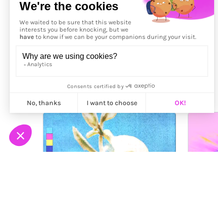
Précédent
More from
Linda Dounia