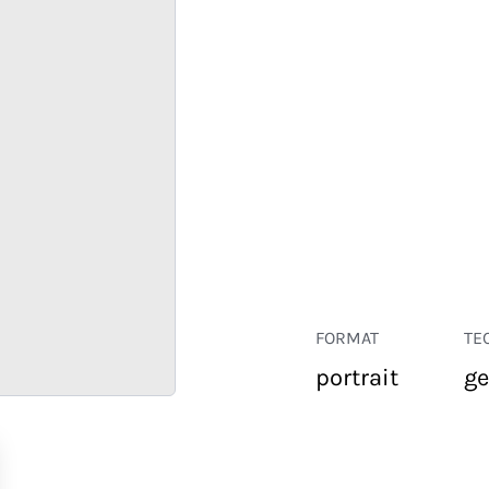
FORMAT
TE
portrait
ge
COMMERCE
ENTREPRISE
HÔTELLERIE