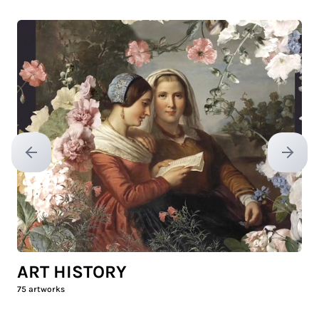
Previous slide
Next sl
ART HISTORY
75
artworks