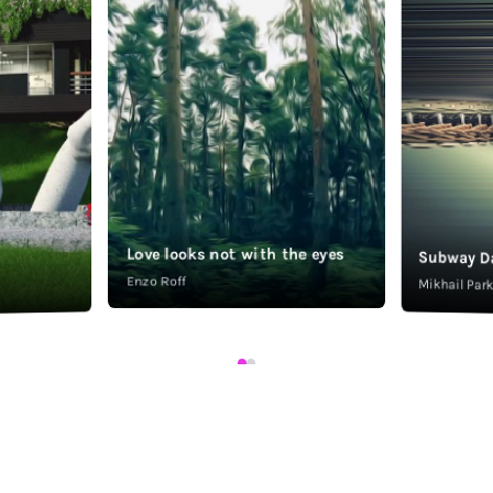
Love looks not with the eyes
Subway D
Enzo Roff
Mikhail Pa