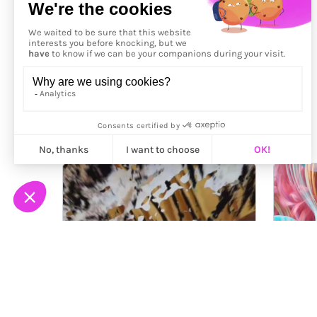
Précédent
More from
Dorit Paretsky