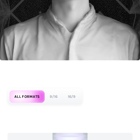
ALL FORMATS
9/16
16/9