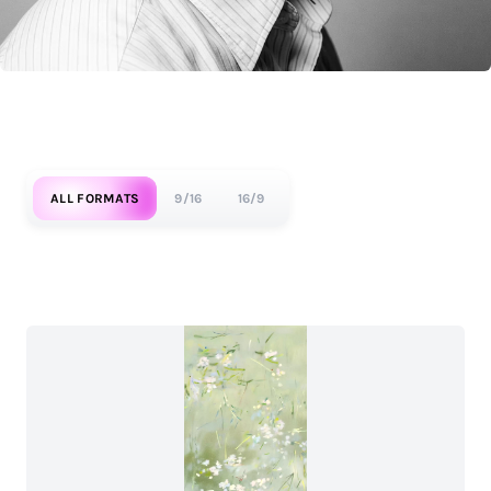
ALL FORMATS
9/16
16/9