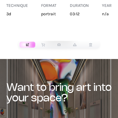
TECHNIQUE
FORMAT
DURATION
YEAR
3d
portrait
03:12
n/a
TRANSPORT
want to bring art into
your space?