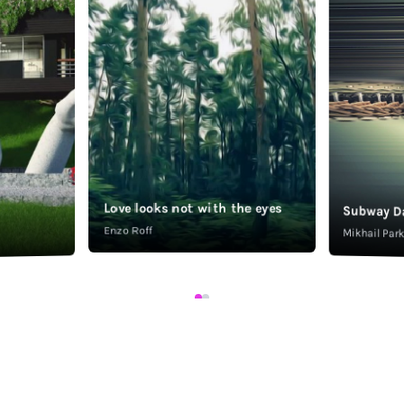
Love looks not with the eyes
Subway D
Enzo Roff
Mikhail Pa