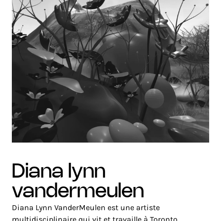
diana lynn
vandermeulen
Diana Lynn VanderMeulen est une artiste
multidisciplinaire qui vit et travaille à Toronto