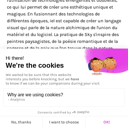
l'utilisation de technologies émergentes et obsolètes,
ce qui lui permet de créer une esthétique unique et
magique. En fusionnant des technologies de
différentes époques, iel est capable de créer un langage
visuel qui parle de la nature alchimique de l'union du
matériel et du logiciel. La pratique de Sky s'inspire des
peintres paysagistes, de la poésie romantique et de la
sagesse et de la paix que l'on trouve dans la nature.
Cependant, elle a également une connotation
spéculative et de science-fiction qui contient des
allusions et des easter eggs tout en offrant de
nouveaux mondes dans lesquels le spectateur peut
entrer. Cette fusion du passé et du futur, de la science
et de l'art, crée une sorte de techno-romance qui est à
la fois un autre monde et ancrée dans la réalité. En
utilisant le retour vidéo et la réalité virtuelle, son
travail crée une peinture vivante qui invite le
spectateur à y pénétrer ou à la regarder de loin.