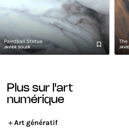
aintball Statue
The Sc
AVIER SOLER
JAVIER 
plus sur l'art
numérique
Art génératif