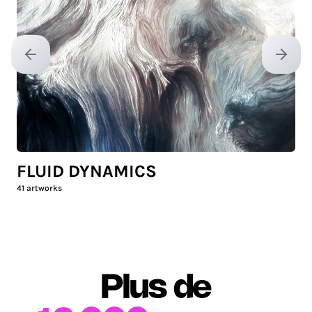
Previous slide
Next sl
FLUID DYNAMICS
41
artworks
Plus de