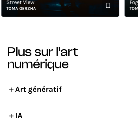
Street View
Foggy 
TOMA GERZHA
TOMA G
plus sur l'art
numérique
Art génératif
IA