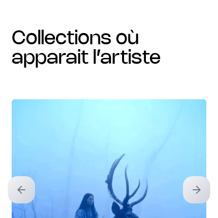
collections où
apparait l’artiste
Previous slide
Next sl